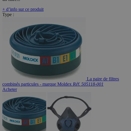
+ d’info sur ce produit
Type :
La paire de filtres
combinés particules - marque Moldex
Réf. 505118-001
Acheter