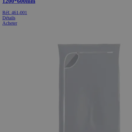
1200*600mm
Réf. 461-001
Détails
Acheter