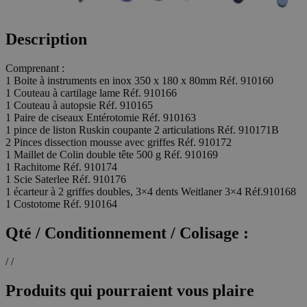
Description
Comprenant :
1 Boite à instruments en inox 350 x 180 x 80mm Réf. 910160
1 Couteau à cartilage lame Réf. 910166
1 Couteau à autopsie Réf. 910165
1 Paire de ciseaux Entérotomie Réf. 910163
1 pince de liston Ruskin coupante 2 articulations Réf. 910171B
2 Pinces dissection mousse avec griffes Réf. 910172
1 Maillet de Colin double tête 500 g Réf. 910169
1 Rachitome Réf. 910174
1 Scie Saterlee Réf. 910176
1 écarteur à 2 griffes doubles, 3×4 dents Weitlaner 3×4 Réf.910168
1 Costotome Réf. 910164
Qté / Conditionnement / Colisage :
/ /
Produits qui pourraient vous plaire