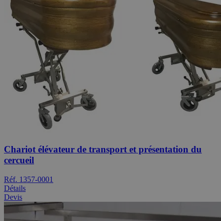
Chariot élévateur de transport et présentation du
cercueil
Réf. 1357-0001
Détails
Devis