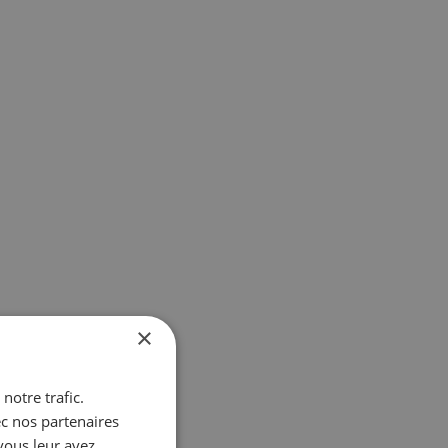
×
notre trafic.
ec nos partenaires
vous leur avez