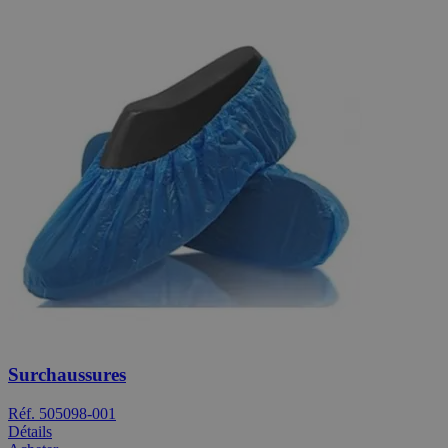
Surchaussures
Réf. 505098-001
Détails