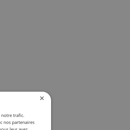
×
notre trafic.
ec nos partenaires
vous leur avez