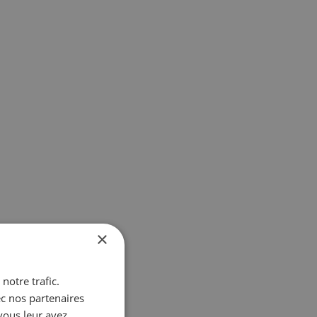
×
notre trafic.
ec nos partenaires
vous leur avez