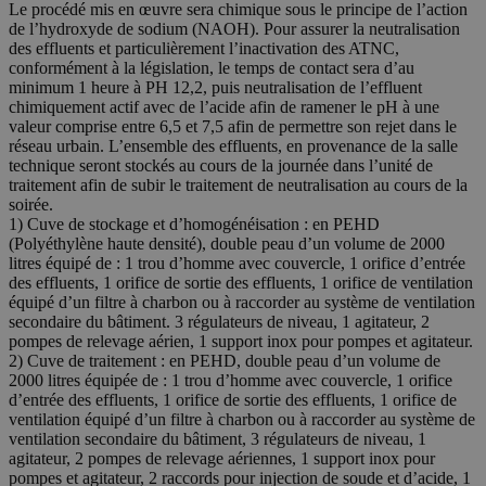
Le procédé mis en œuvre sera chimique sous le principe de l’action
de l’hydroxyde de sodium (NAOH). Pour assurer la neutralisation
des effluents et particulièrement l’inactivation des ATNC,
conformément à la législation, le temps de contact sera d’au
minimum 1 heure à PH 12,2, puis neutralisation de l’effluent
chimiquement actif avec de l’acide afin de ramener le pH à une
valeur comprise entre 6,5 et 7,5 afin de permettre son rejet dans le
réseau urbain. L’ensemble des effluents, en provenance de la salle
technique seront stockés au cours de la journée dans l’unité de
traitement afin de subir le traitement de neutralisation au cours de la
soirée.
1) Cuve de stockage et d’homogénéisation : en PEHD
(Polyéthylène haute densité), double peau d’un volume de 2000
litres équipé de : 1 trou d’homme avec couvercle, 1 orifice d’entrée
des effluents, 1 orifice de sortie des effluents, 1 orifice de ventilation
équipé d’un filtre à charbon ou à raccorder au système de ventilation
secondaire du bâtiment. 3 régulateurs de niveau, 1 agitateur, 2
pompes de relevage aérien, 1 support inox pour pompes et agitateur.
2) Cuve de traitement : en PEHD, double peau d’un volume de
2000 litres équipée de : 1 trou d’homme avec couvercle, 1 orifice
d’entrée des effluents, 1 orifice de sortie des effluents, 1 orifice de
ventilation équipé d’un filtre à charbon ou à raccorder au système de
ventilation secondaire du bâtiment, 3 régulateurs de niveau, 1
agitateur, 2 pompes de relevage aériennes, 1 support inox pour
pompes et agitateur, 2 raccords pour injection de soude et d’acide, 1