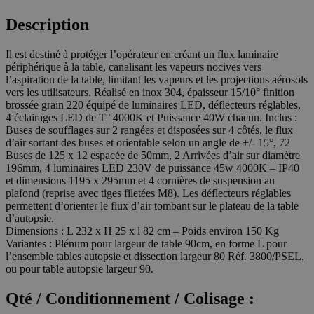
Description
Il est destiné à protéger l’opérateur en créant un flux laminaire
périphérique à la table, canalisant les vapeurs nocives vers
l’aspiration de la table, limitant les vapeurs et les projections aérosols
vers les utilisateurs. Réalisé en inox 304, épaisseur 15/10° finition
brossée grain 220 équipé de luminaires LED, déflecteurs réglables,
4 éclairages LED de T° 4000K et Puissance 40W chacun. Inclus :
Buses de soufflages sur 2 rangées et disposées sur 4 côtés, le flux
d’air sortant des buses et orientable selon un angle de +/- 15°, 72
Buses de 125 x 12 espacée de 50mm, 2 Arrivées d’air sur diamètre
196mm, 4 luminaires LED 230V de puissance 45w 4000K – IP40
et dimensions 1195 x 295mm et 4 cornières de suspension au
plafond (reprise avec tiges filetées M8). Les déflecteurs réglables
permettent d’orienter le flux d’air tombant sur le plateau de la table
d’autopsie.
Dimensions : L 232 x H 25 x l 82 cm – Poids environ 150 Kg
Variantes : Plénum pour largeur de table 90cm, en forme L pour
l’ensemble tables autopsie et dissection largeur 80 Réf. 3800/PSEL,
ou pour table autopsie largeur 90.
Qté / Conditionnement / Colisage :