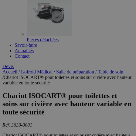
Pièces détachées
Savoir-faire
Actualités
Contact
Devis
Accueil
/
Isofroid Médical
/
Salle de préparation
/
Table de soin
/
Chariot ISOCART® pour toilettes et soins sur civière avec hauteur
variable en toute sécurité
Chariot ISOCART® pour toilettes et
soins sur civière avec hauteur variable en
toute sécurité
Réf. 3630-0001
Chariot ISOCART® pour toilettes et soins sur civière avec hauteur