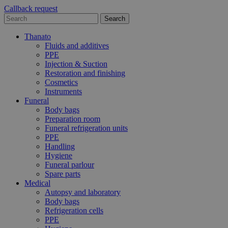
Callback request
Thanato
Fluids and additives
PPE
Injection & Suction
Restoration and finishing
Cosmetics
Instruments
Funeral
Body bags
Preparation room
Funeral refrigeration units
PPE
Handling
Hygiene
Funeral parlour
Spare parts
Medical
Autopsy and laboratory
Body bags
Refrigeration cells
PPE