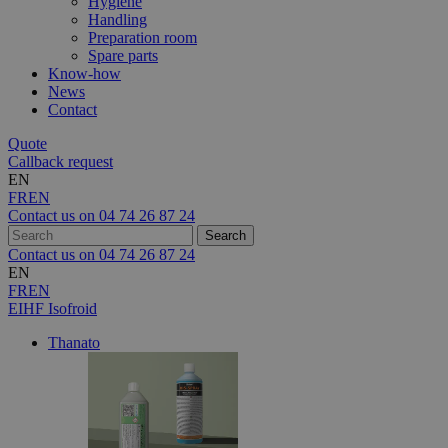
Hygiene
Handling
Preparation room
Spare parts
Know-how
News
Contact
Quote
Callback request
EN
FR
EN
Contact us on
04 74 26 87 24
Contact us on
04 74 26 87 24
EN
FR
EN
EIHF Isofroid
Thanato