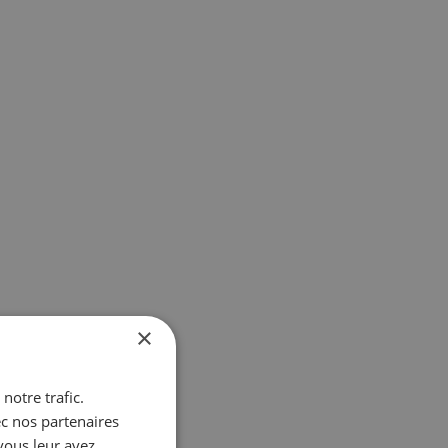
×
notre trafic.
ec nos partenaires
vous leur avez