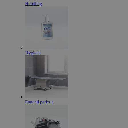
Handling
Hygiene
Funeral parlour