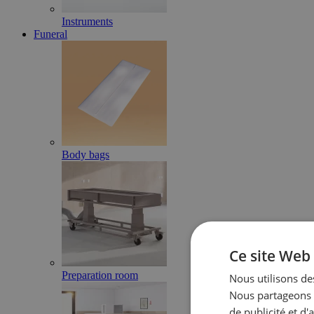
Instruments
Funeral
Body bags
Ce site Web 
Preparation room
Nous utilisons des
Nous partageons é
de publicité et d