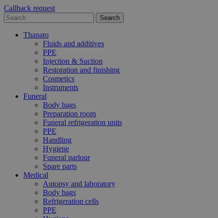
Callback request
Thanato
Fluids and additives
PPE
Injection & Suction
Restoration and finishing
Cosmetics
Instruments
Funeral
Body bags
Preparation room
Funeral refrigeration units
PPE
Handling
Hygiene
Funeral parlour
Spare parts
Medical
Autopsy and laboratory
Body bags
Refrigeration cells
PPE