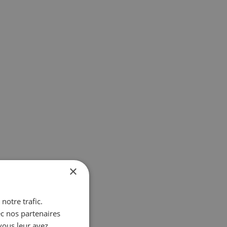
×
notre trafic.
ec nos partenaires
vous leur avez