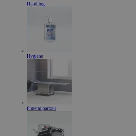
Handling
Hygiene
Funeral parlour