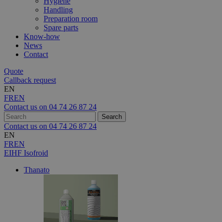
Hygiene
Handling
Preparation room
Spare parts
Know-how
News
Contact
Quote
Callback request
EN
FR
EN
Contact us on
04 74 26 87 24
Contact us on
04 74 26 87 24
EN
FR
EN
EIHF Isofroid
Thanato