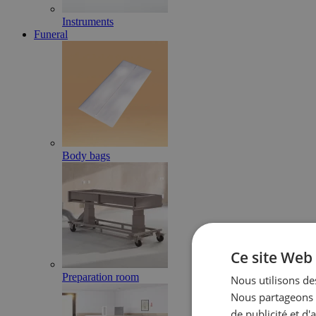
Instruments
Funeral
Body bags
Ce site Web 
Preparation room
Nous utilisons des
Nous partageons é
de publicité et d