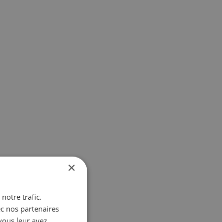
×
notre trafic.
ec nos partenaires
vous leur avez