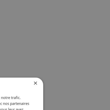
×
notre trafic.
ec nos partenaires
vous leur avez