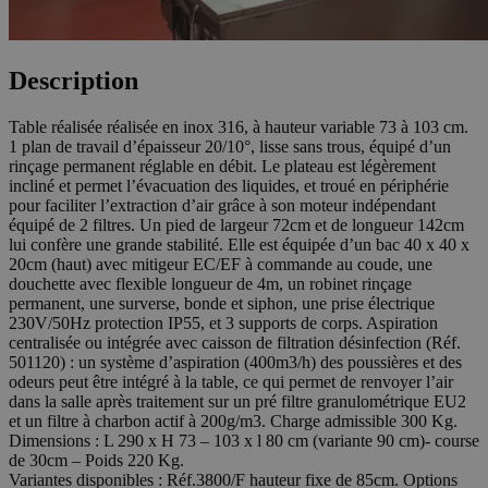
Description
Table réalisée réalisée en inox 316, à hauteur variable 73 à 103 cm.
1 plan de travail d’épaisseur 20/10°, lisse sans trous, équipé d’un
rinçage permanent réglable en débit. Le plateau est légèrement
incliné et permet l’évacuation des liquides, et troué en périphérie
pour faciliter l’extraction d’air grâce à son moteur indépendant
équipé de 2 filtres. Un pied de largeur 72cm et de longueur 142cm
lui confère une grande stabilité. Elle est équipée d’un bac 40 x 40 x
20cm (haut) avec mitigeur EC/EF à commande au coude, une
douchette avec flexible longueur de 4m, un robinet rinçage
permanent, une surverse, bonde et siphon, une prise électrique
230V/50Hz protection IP55, et 3 supports de corps. Aspiration
centralisée ou intégrée avec caisson de filtration désinfection (Réf.
501120) : un système d’aspiration (400m3/h) des poussières et des
odeurs peut être intégré à la table, ce qui permet de renvoyer l’air
dans la salle après traitement sur un pré filtre granulométrique EU2
et un filtre à charbon actif à 200g/m3. Charge admissible 300 Kg.
Dimensions : L 290 x H 73 – 103 x l 80 cm (variante 90 cm)- course
de 30cm – Poids 220 Kg.
Variantes disponibles : Réf.3800/F hauteur fixe de 85cm. Options