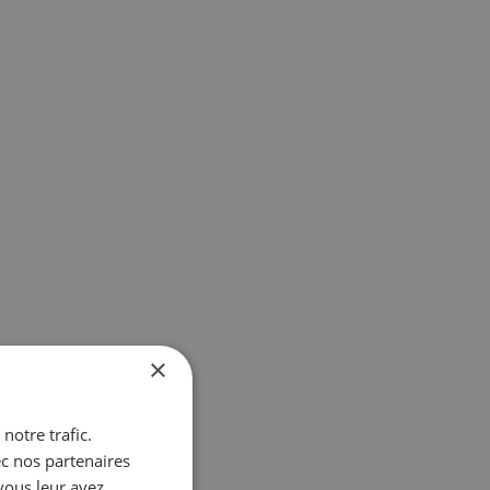
×
notre trafic.
ec nos partenaires
vous leur avez