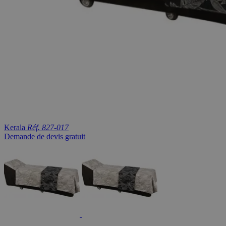
Kerala
Réf. 827-017
Demande de devis gratuit